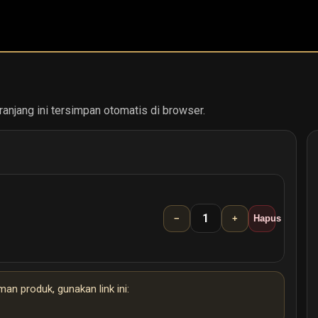
eranjang ini tersimpan otomatis di browser.
1
−
+
Hapus
n produk, gunakan link ini: