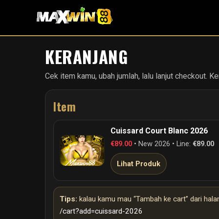
KERANJANG
Cek item kamu, ubah jumlah, lalu lanjut checkout. K
Item
Cuissard Court Blanc 2026
€89.00
•
New 2026
•
Line:
€89.00
Lihat Produk
Tips:
kalau kamu mau “Tambah ke cart” dari halama
/cart?add=cuissard-2026