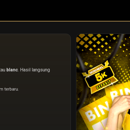
atau
blanc
. Hasil langsung
em terbaru.